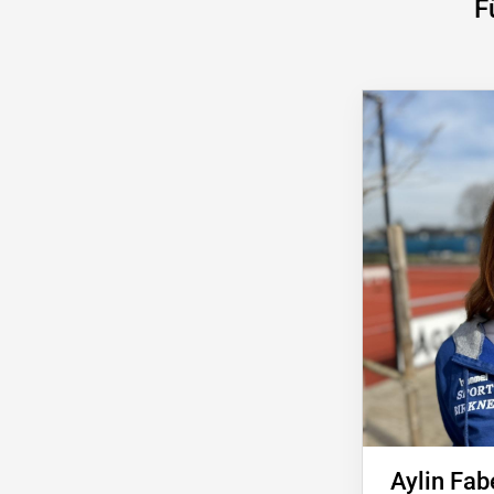
F
Aylin Fab