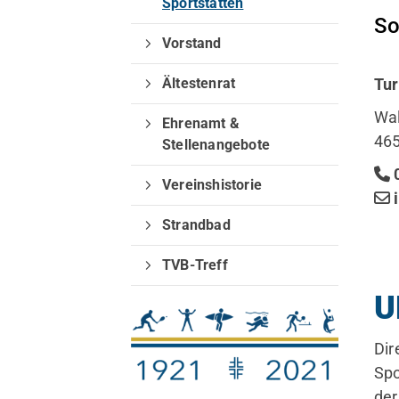
Sportstätten
So
Vorstand
Ältestenrat
Tur
Wa
Ehrenamt &
46
Stellenangebote
0
Vereinshistorie
Strandbad
TVB-Treff
U
Dir
Spo
QUICKLINKS
der