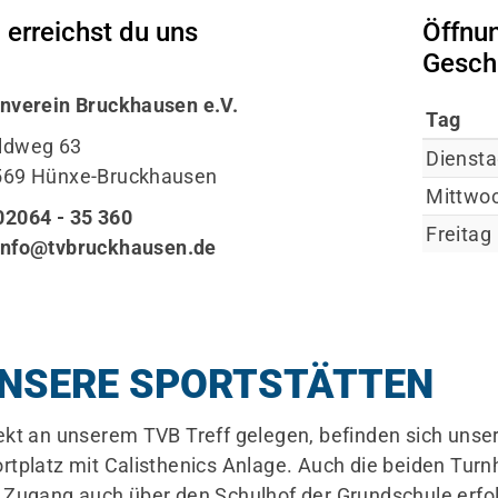
 erreichst du uns
Öffnu
Geschä
nverein Bruckhausen e.V.
Tag
ldweg 63
Dienst
569 Hünxe-Bruckhausen
Mittwo
2064 - 35 360
Freitag
info@tvbruckhausen.de
NSERE SPORTSTÄTTEN
ekt an unserem TVB Treff gelegen, befinden sich unse
rtplatz mit Calisthenics Anlage. Auch die beiden Turnha
 Zugang auch über den Schulhof der Grundschule erfo