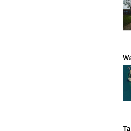
Wa
Ta