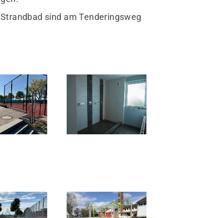
schäftsstelle
s Strandbad sind am Tenderingsweg
 Bruckhausen e.V.
ldweg 63
569 Hünxe-Bruckhausen
02064 - 35 360
info@tvbruckhausen.de