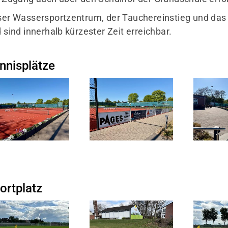
Mitglieder-Service
Ge
er Wassersportzentrum, der Tauchereinstieg und da
 sind innerhalb kürzester Zeit erreichbar.
Alles zur Mitgliedschaft
TV
Downloads
Wa
Termine
46
nnisplätze
Fragen & Antworten
ortplatz