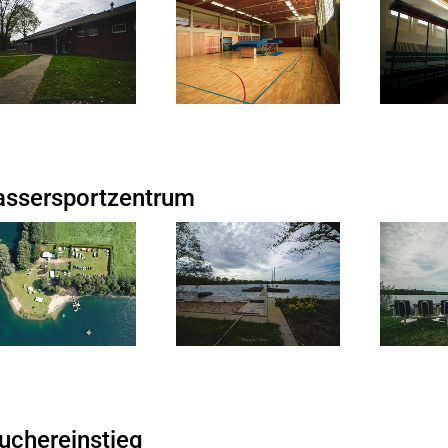
ssersportzentrum
uchereinstieg