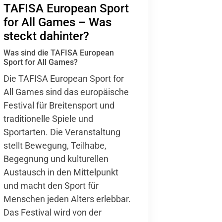
TAFISA European Sport
schäftsstelle
for All Games – Was
steckt dahinter?
 Bruckhausen e.V.
ldweg 63
Was sind die TAFISA European
569 Hünxe-Bruckhausen
Sport for All Games?
Die TAFISA European Sport for
02064 - 35 360
All Games sind das europäische
info@tvbruckhausen.de
Festival für Breitensport und
traditionelle Spiele und
Sportarten. Die Veranstaltung
stellt Bewegung, Teilhabe,
Begegnung und kulturellen
Austausch in den Mittelpunkt
und macht den Sport für
Menschen jeden Alters erlebbar.
Das Festival wird von der