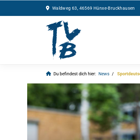
Waldweg 63, 46569 Hünxe-Bruckhausen
Du befindest dich hier:
News
Sportdeut