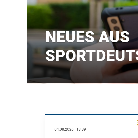
NEUES AUS
SPORTDEUT
04.08.2026
·
13:39
QUICKLINKS