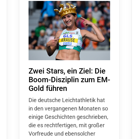
Mitglieder-Service
Ge
Alles zur Mitgliedschaft
TV
Downloads
Wa
Termine
46
Fragen & Antworten
Zwei Stars, ein Ziel: Die
Boom-Disziplin zum EM-
Gold führen
Die deutsche Leichtathletik hat
in den vergangenen Monaten so
einige Geschichten geschrieben,
die es rechtfertigen, mit großer
Vorfreude und ebensolcher