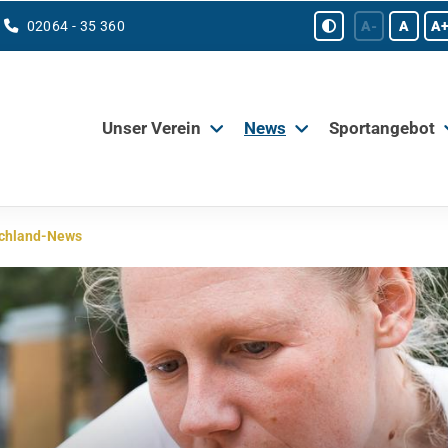
02064 - 35 360
A-
A
A+
Unser Verein
News
Sportangebot
schland-News