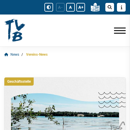
A-
A
A+
News
Vereins-News
Geschäftsstelle